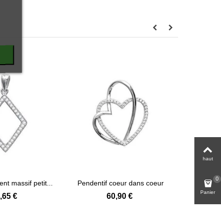
haut
0
nt massif petit...
Pendentif coeur dans coeur
Beau pende
Voir plus
Voir plus
en...
Panier
,65 €
60,90 €