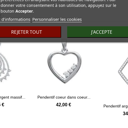
donner votre consentement à son utilisation, appuyez sur le
bouton
Accepter
.
 :
 d'informations
Personnaliser les cookies
REJETER TOUT
J'ACCEPTE
gent massif...
Pendentif coeur dans coeur...
 plus
Voir plus
 €
42,00 €
Pendentif arge
34