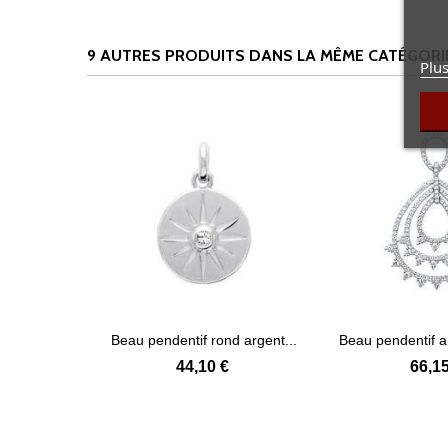
9 AUTRES PRODUITS DANS LA MÊME CATÉGORIE
Plus
zirconium...
Beau pendentif rond argent...
Beau pendentif ar
s
Voir plus
Voir
44,10 €
66,15