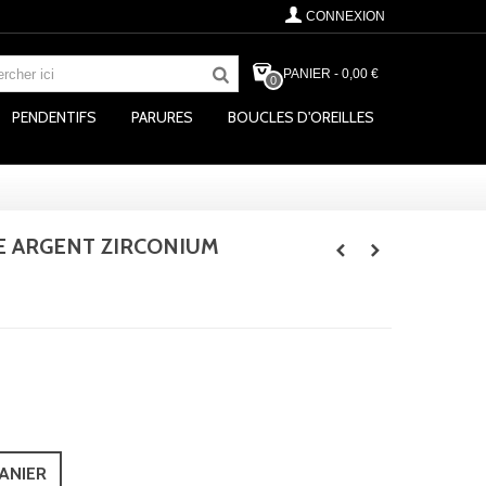
CONNEXION
PANIER
-
0,00 €
0
PENDENTIFS
PARURES
BOUCLES D'OREILLES
 ARGENT ZIRCONIUM
ANIER