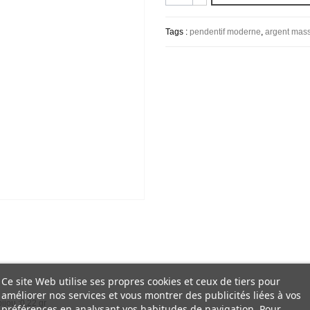
Tags :
pendentif moderne
,
argent mass
Ce site Web utilise ses propres cookies et ceux de tiers pour
améliorer nos services et vous montrer des publicités liées à vos
ijou :0,22 gr
préférences en analysant vos habitudes de navigation. Pour