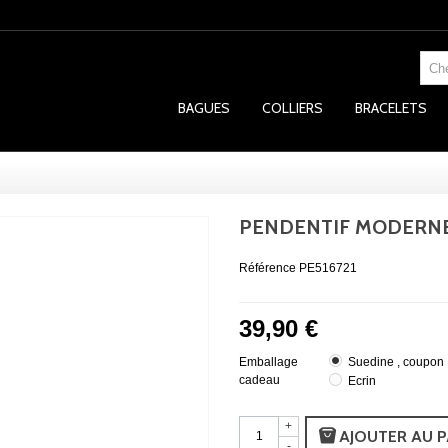
BAGUES
COLLIERS
BRACELETS
PENDENTIF MODERNE
Référence
PE516721
39,90 €
Emballage
Suedine , coupon
cadeau
Ecrin
+
AJOUTER AU P
-