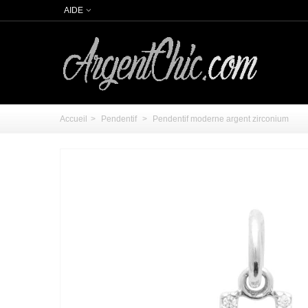
AIDE
Accueil
>
Pendentif
>
Pendentif moderne argent zirconium