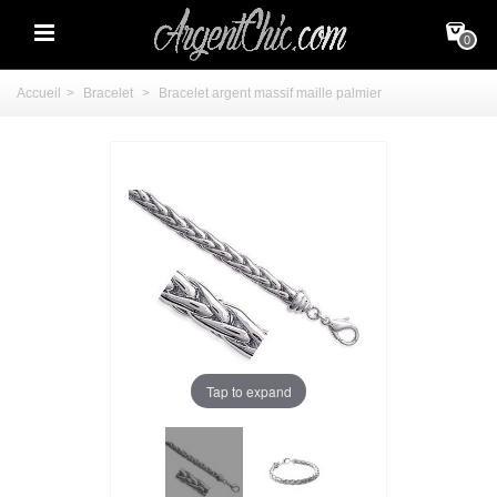
0
Accueil
>
Bracelet
>
Bracelet argent massif maille palmier
Tap to expand