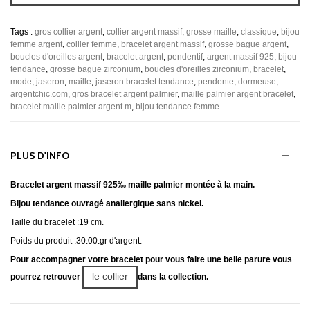
Tags :
gros collier argent
,
collier argent massif
,
grosse maille
,
classique
,
bijou
femme argent
,
collier femme
,
bracelet argent massif
,
grosse bague argent
,
boucles d'oreilles argent
,
bracelet argent
,
pendentif
,
argent massif 925
,
bijou
tendance
,
grosse bague zirconium
,
boucles d'oreilles zirconium
,
bracelet
,
mode
,
jaseron
,
maille
,
jaseron bracelet tendance
,
pendente
,
dormeuse
,
argentchic.com
,
gros bracelet argent palmier
,
maille palmier argent bracelet
,
bracelet maille palmier argent m
,
bijou tendance femme
PLUS D'INFO
Bracelet argent massif 925‰ maille palmier montée à la main.
Bijou tendance ouvragé anallergique sans nickel.
Taille du bracelet :19 cm.
Poids du produit :30.00.gr d'argent.
Pour accompagner votre bracelet pour vous faire une belle parure vous
le collier
pourrez retrouver
dans la collection.