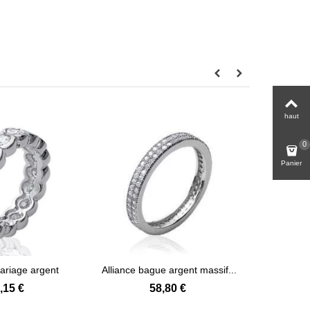
haut
0
Panier
mariage argent
Alliance bague argent massif...
Belle b
Voir plus
Voir plus
ssif...
,15 €
58,80 €