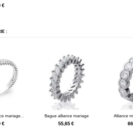
 €
E :
nce mariage...
Bague alliance mariage
Alliance 
 plus
Voir plus
argent...
ma
 €
55,65 €
66