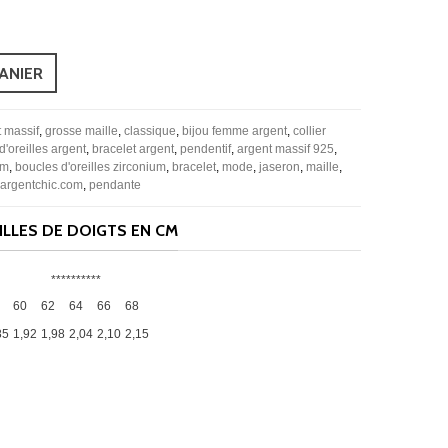
ANIER
t massif
,
grosse maille
,
classique
,
bijou femme argent
,
collier
d'oreilles argent
,
bracelet argent
,
pendentif
,
argent massif 925
,
um
,
boucles d'oreilles zirconium
,
bracelet
,
mode
,
jaseron
,
maille
,
argentchic.com
,
pendante
LLES DE DOIGTS EN CM
**********
60
62
64
66
68
85
1,92
1,98
2,04
2,10
2,15