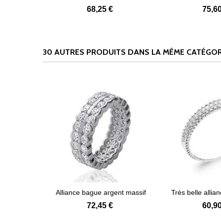
68,25 €
75,60
30 AUTRES PRODUITS DANS LA MÊME CATÉGORI
 argent
Alliance bague argent massif
Très belle allia
s
Voir plus
Voir
de...
72,45 €
60,90