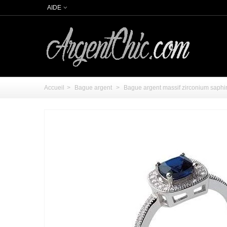
AIDE
Accueil
>
Bague argent
>
Bague argent massif zirconium saphir