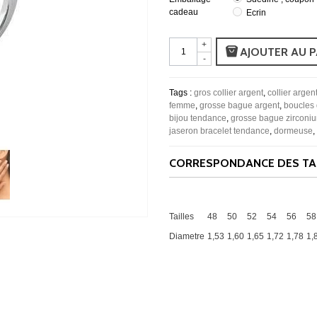
cadeau
Ecrin
+
AJOUTER AU P
-
Tags :
gros collier argent
,
collier argen
femme
,
grosse bague argent
,
boucles 
bijou tendance
,
grosse bague zirconi
jaseron bracelet tendance
,
dormeuse
,
CORRESPONDANCE DES TAI
Tailles
48
50
52
54
56
58
Diametre
1,53
1,60
1,65
1,72
1,78
1,