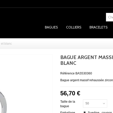
BAGUES
COLLIERS
BRACELETS
 et blanc
BAGUE ARGENT MASSI
BLANC
Référence
BAS530360
Bague argent massif rehaussée zirconi
56,70 €
Taille de la
50
bague
Emballage
Suedine , coupon