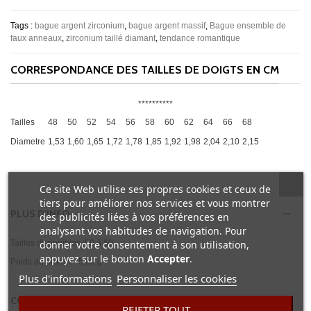
Tags :
bague argent zirconium
,
bague argent massif
,
Bague ensemble de
faux anneaux
,
zirconium taillé diamant
,
tendance romantique
CORRESPONDANCE DES TAILLES DE DOIGTS EN CM
**********
Tailles
48
50
52
54
56
58
60
62
64
66
68
Diametre
1,53
1,60
1,65
1,72
1,78
1,85
1,92
1,98
2,04
2,10
2,15
Ce site Web utilise ses propres cookies et ceux de
tiers pour améliorer nos services et vous montrer
PLUS D'INFO
des publicités liées à vos préférences en
analysant vos habitudes de navigation. Pour
donner votre consentement à son utilisation,
Tailles disponibles :50 à 60.
appuyez sur le bouton
Accepter
.
Poids du produit : 5,80.g
Plus d'informations
Personnaliser les cookies
COMENTAIRES(0)
REJETER TOUT