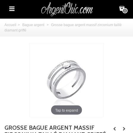
0
Accueil
>
Bague argent
>
Grosse bague argent massif zirconium taillé
diamant griffé
Tap to expand
GROSSE BAGUE ARGENT MASSIF