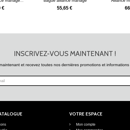
nce mariage...
Bague alliance mariage
Alliance 
 plus
Voir plus
argent...
ma
 €
55,65 €
66
INSCRIVEZ-VOUS MAINTENANT !
maintenant et recevez toutes nos dernières promotions et informations
CATALOGUE
VOTRE ESPACE
ions
Mon compte