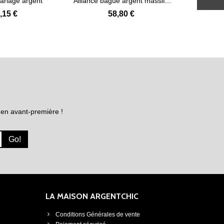
mariage argent
Alliance bague argent massif...
Belle b
Voir plus
Voir plus
ssif...
,15 €
58,80 €
 en avant-première !
Go!
LA MAISON ARGENTCHIC
Conditions Générales de vente