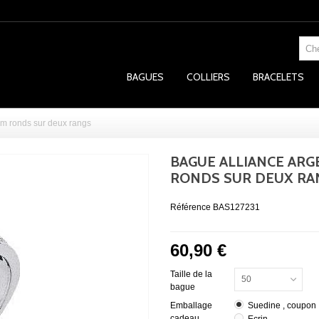
BAGUES
COLLIERS
BRACELETS
um ronds sur deux rangs
BAGUE ALLIANCE ARG
RONDS SUR DEUX RA
Référence
BAS127231
60,90 €
Taille de la
50
bague
Emballage
Suedine , coupon
cadeau
Ecrin