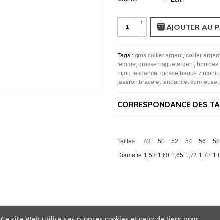
+
AJOUTER AU P
-
Tags :
gros collier argent
,
collier argen
femme
,
grosse bague argent
,
boucles 
bijou tendance
,
grosse bague zirconi
jaseron bracelet tendance
,
dormeuse
,
CORRESPONDANCE DES TAI
Tailles
48
50
52
54
56
58
Diametre
1,53
1,60
1,65
1,72
1,78
1,
Ce site Web utilise ses propres cookies et ceux de tiers pour