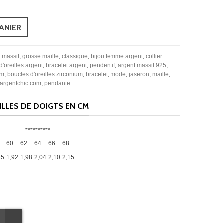
ANIER
t massif
,
grosse maille
,
classique
,
bijou femme argent
,
collier
d'oreilles argent
,
bracelet argent
,
pendentif
,
argent massif 925
,
um
,
boucles d'oreilles zirconium
,
bracelet
,
mode
,
jaseron
,
maille
,
argentchic.com
,
pendante
LLES DE DOIGTS EN CM
**********
60
62
64
66
68
85
1,92
1,98
2,04
2,10
2,15