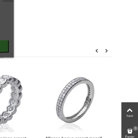
haut
0
Panier