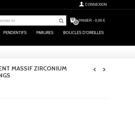
CONNEXION
PANIER
-
0,00 €
0
PENDENTIFS
PARURES
BOUCLES D'OREILLES
ENT MASSIF ZIRCONIUM
NGS