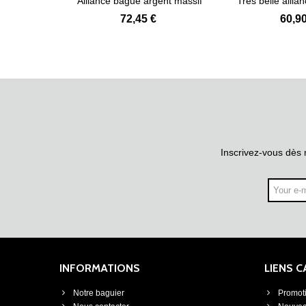
 argent
Alliance bague argent massif
Très belle allia
s
Voir plus
Voir
de...
72,45 €
60,90
Inscrivez-vous dès 
INFORMATIONS
LIENS 
Notre baguier
Promot