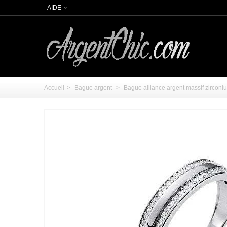
AIDE
Accueil
>
Bague argent
>
Bague alliance argent massif zirconi