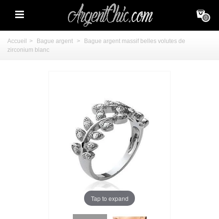
0
Accueil
>
Bague argent
>
Bague argent massif belles volutes de
zirconium blanc
Tap to expand