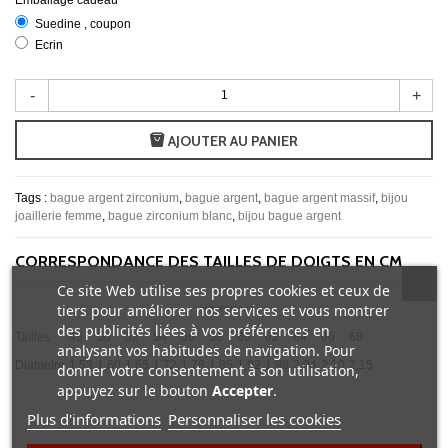
Suedine , coupon
Ecrin
-
+
AJOUTER AU PANIER
Tags :
bague argent zirconium
,
bague argent
,
bague argent massif
,
bijou
joaillerie femme
,
bague zirconium blanc
,
bijou bague argent
CORRESPONDANCE DES TAILLES DE DOIGTS EN CM
Ce site Web utilise ses propres cookies et ceux de
tiers pour améliorer nos services et vous montrer
**********
des publicités liées à vos préférences en
Tailles
48
50
52
54
56
58
60
62
64
66
68
analysant vos habitudes de navigation. Pour
Diametre
1,53
1,60
1,65
1,72
1,78
1,85
1,92
1,98
2,04
2,10
2,15
donner votre consentement à son utilisation,
appuyez sur le bouton
Accepter
.
Plus d'informations
Personnaliser les cookies